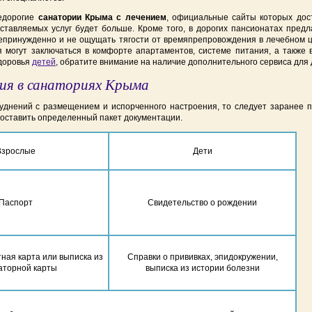
недорогие
санатории Крыма с лечением
, официальные сайты которых дос
ставляемых услуг будет больше. Кроме того, в дорогих пансионатах предл
епринужденно и не ощущать тягости от времяпрепровождения в лечебном ц
ия могут заключаться в комфорте апартаментов, системе питания, а также
здоровья
детей
, обратите внимание на наличие дополнительного сервиса для 
ния в санаториях Крыма
уднений с размещением и испорченного настроения, то следует заранее п
доставить определенный пакет документации.
Взрослые
Дети
Паспорт
Свидетельство о рождении
ная карта или выписка из
Справки о прививках, эпидокружении,
аторной карты
выписка из истории болезни