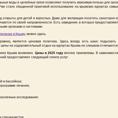
альные воды и целебные грязи позволяют получить максимум пользы для орг
 Уже стало обыденной практикой использование на крымских курортах сам
од открыты для детей и взрослых. Даже для желающих посетить санаторно-к
чаются по своей направленности. Есть заведения, в которых предоставляют
ными органами и системами.
лечение в Крыму
, можно здесь.
авниц является ценовая политика. Здесь всегда есть шанс подыскать к
е цены на оздоровительный отдых на курортах Крыма не слишком отличаются
ориях Крыма возможно.
Цены в 2025 году
вполне приемлемы. В зависимости
ний предоставляют следующий спектр услуг:
й в бассейнах;
программе лечения;
различные исследования:
х специалистов.