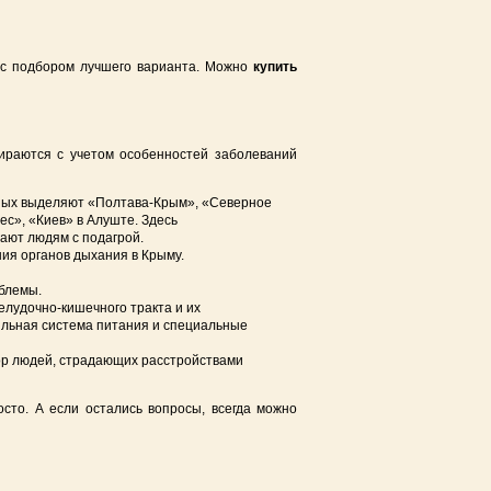
т с подбором лучшего варианта. Можно
купить
ираются с учетом особенностей заболеваний
тных выделяют «Полтава-Крым», «Северное
с», «Киев» в Алуште. Здесь
ают людям с подагрой.
ия органов дыхания в Крыму.
блемы.
лудочно-кишечного тракта и их
ильная система питания и специальные
бор людей, страдающих расстройствами
то. А если остались вопросы, всегда можно