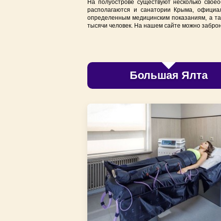
На полуострове существуют несколько своео
Отдых в Крыму с детьми на море
располагаются и санатории Крыма,
официа
определенным медицинским показаниям, а та
Отдых с животными в Крыму 2025
тысячи человек. На нашем сайте можно заброн
Большая Ялта