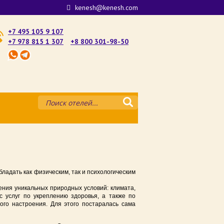
kenesh@kenesh.com
+7 495 105 9 107
+7 978 815 1 307
+8 800 301-98-50
му — где лучше остановиться
атории
е
ладать как физическим, так и психологическим
ште у моря 2025
ния уникальных природных условий: климата,
с услуг по укреплению здоровья, а также по
аке у моря 2025
ого настроения. Для этого постаралась сама
рыму 2025