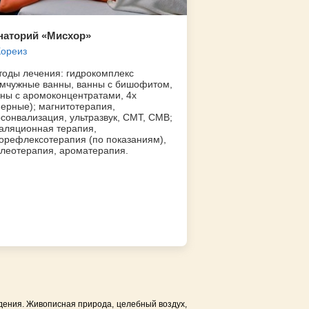
наторий «Мисхор»
Кореиз
оды лечения: гидрокомплекс
мчужные ванны, ванны с бишофитом,
ны с аромоконцентратами, 4х
ерные); магнитотерапия,
сонвализация, ультразвук, СМТ, СМВ;
аляционная терапия,
орефлексотерапия (по показаниям),
леотерапия, ароматерапия.
дения. Живописная природа, целебный воздух,