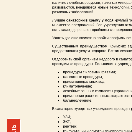
наличие лечебных ресурсов, таких как минер
развиваются, внедряются новые технологии.
различных заболеваний.
Лучшие
санатории в Крыму у моря
круглый г
множество предложений. Все учреждения отли
есть такие, где решают проблемы с определен
Узнать, где еще возможно пройти профильное
Существенным преимуществом Крымских здр
предоставляют услуги недорого. В этом сезон
Оздоровить свой организм недорого в санат
проводимые процедуры. Большинство учрежде
процедуры с иловыми грязями;
массажные процедуры;
прием минеральных вод;
климатолечение;
лечебные ванны и комплексы упражнени
применение растительных экстрактов в 
бальнеолечение.
В санаторно-курортных учреждения проводят 
УЗИ;
ЭКГ;
рентген;
консультации и осмотры узкопрофильны