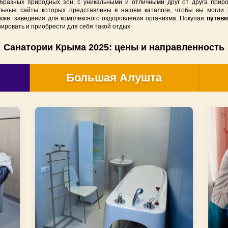
бразных природных зон, с уникальными и отличными друг от друга прир
льные сайты которых представлены в нашем каталоге, чтобы вы могли 
Отзывы об отдыхе в Крыму
СПА-отели Крыма
кже заведения для комплексного оздоровления организма. Покупая
путевк
ировать и приобрести для себя такой отдых
Отдых за счет работодателя
Большая Ялта
Санатории Крыма 2025: цены и направленность
Документы
Большая Алушта
Большая Алушта
Восточный Крым
Западный Крым
Отдых в Ялте на первой
Отдых в Алуште на перв
Отдых на первой берег
Отдых на первой линии 