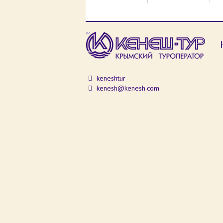
keneshtur
kenesh@kenesh.com
Отправляя сообщение через любую форму
Политикой конфиденциальности
данног
обработку персональных данных
.
2026 г. (с) Все права защищены. "Кенеш" и "Ке