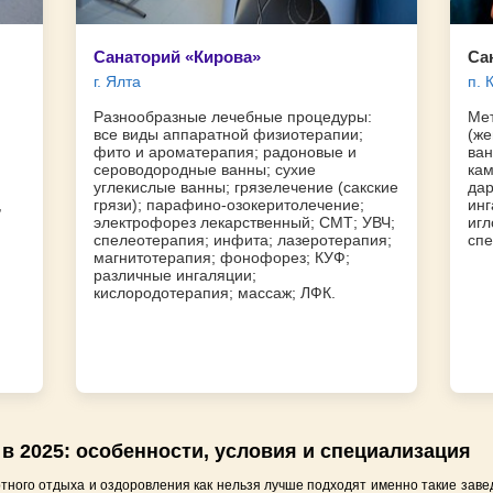
Санаторий «Кирова»
Са
г. Ялта
п. 
Разнообразные лечебные процедуры:
Мет
все виды аппаратной физиотерапии;
(же
фито и ароматерапия; радоновые и
ван
сероводородные ванны; сухие
кам
углекислые ванны; грязелечение (сакские
дар
,
грязи); парафино-озокеритолечение;
инг
электрофорез лекарственный; СМТ; УВЧ;
игл
спелеотерапия; инфита; лазеротерапия;
спе
магнитотерапия; фонофорез; КУФ;
различные ингаляции;
кислородотерапия; массаж; ЛФК.
в 2025: особенности, условия и специализация
тного отдыха и оздоровления как нельзя лучше подходят именно такие заве