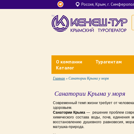
Россия, Крым, г. Симферополь
О компании
Турагентам
Каталог
Контакты
Документы для тура
Главная
»
Санатории Крыма у моря
Лечение в Крыму
О нас
Агентское вознагра
Санатории Крыма у моря
Санатории Крыма у моря
Финансовые гарантии
Личный кабинет
Отели все включено в Крыму
Современный темп жизни требует от человека 
здоровьем.
Наши партнеры
Вебинары Кенеш-Ту
Санатории Крыма
— решение проблем соврем
Недорогой отдых в Крыму у моря
химического состава воды, почв, единения 
Банковские реквизиты
восстановлению душевного равновесия, мора
Отели в Крыму на первой линии
матушка-природа.
Новости