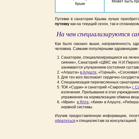
Может быть пр
Крым
Путевки в санатории Крыма лучше приобрета
путевку
как на текущий сезон, так и спланиров
На чем специализируются са
Как было сказано выше, направленность зд
человека. Самыми популярными здравницами 
Санатории, специализирующиеся на лечен
сияние», Санаторий «ЦВКС им. Н.И.Пирогов
занимаются улучшением состояния суставо
«Алушта»
в Алуште
, «Горный», «Сосновая
Для тех кого беспокоит сердечно-сосудист
Специализация перечисленных санаториев
ТОК «Судак» и санаторий «Сакрополь»
г. С
излечения. Пребывание в этих учреждения
упражнения на нормализацию обмена вещес
«Мрия»
в Ялте
, «Киев» в Алуште, «Рибер
нервной системы.
Изучив предоставленную информацию, посет
обратиться
к специалистам за консультацией.