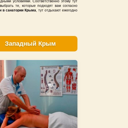
одными условиями. Соответственно этому тут
выбрать
те,
которые
подходят вам
согласно
и в санатории Крыма
, тут отдыхают ежегодно
Западный Крым
 линии у моря
ой линии
овой линии в Судаке
в Евпатории