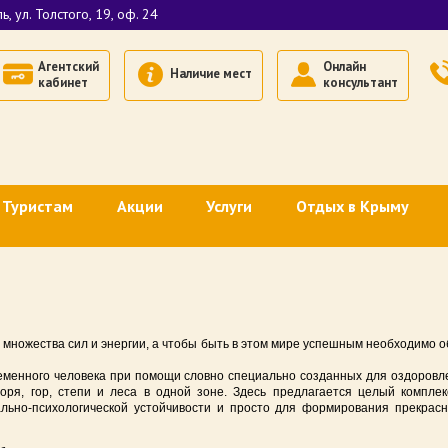
, ул. Толстого, 19, оф. 24
Агентский
Онлайн
Наличие мест
кабинет
консультант
Туристам
Акции
Услуги
Отдых в Крыму
гентов
Оплата картами платежной системы МИР (эквайринг)
Транспортное обслуживание
Недорогой отдых в Кры
ждение
Оплата через «СБП» (QR-код)
Комбинированное страхование
Недорогой отдых в Евп
Как добраться в Крым
Размещение спортивных групп
Недорогой отдых в Ялт
множества сил и энергии, а чтобы быть в этом мире успешным необходимо об
р
Поездом в Крым
Деловой туризм в Крыму
Недорогой отдых в Алу
енного человека при помощи словно специально созданных для оздоровле
моря, гор, степи и леса в одной зоне. Здесь предлагается целый комплек
В Крым на машине
Недорогой отдых в Суд
льно-психологической устойчивости и просто для формирования прекрасн
Где отдохнуть в Крыму
Отдых с животными в К