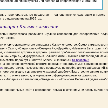
иобретенная лично путевка или договор от направляющей инстанции
ть у туроператора, где предоставят полноценную консультацию и помогу
ать оздоровление на 2025 год.
натории Крыма с лечением
равниц полуострова различная. Лучшие санатории для оздоровления подб
считаются:
ии опорно-двигательного аппарата в Крыму, множество. Среди самых извес
а», «Саки», «Сакрополь», «Северный», «Дружба», «Мечта» в Евпатории, «Уте
в, излечивают артриты и артрозы, решают проблемы с позвоночником, помог
 Роща», «Мрия», «Гурзуфский» в Большой Ялте – лучшие санатории для лечен
ая система, подойдут «Золотой Берег», «Приморье»
в Евпатории
.
 на сердечно-сосудистой системе позволяет решать самые запущенные про
аки
предоставляют качественное процедуры по профилактике заболеваний же
х помогает людям с диагнозом «сахарный диабет». Благотворно влияет прав
тв, что очень важно для нормального функционирования организма.
а» и «Империя» в Евпатории, «Звездный» и «Крымская Весна» в Судаке – вы
ив официальные сайты санаториев Крыма с лечением, сделать выбор прос