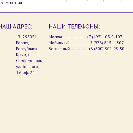
РАЗМЕЩЕНИЯ
НАШ АДРЕС:
НАШИ ТЕЛЕФОНЫ:
295051,
Москва.....................+7 (495) 105-9-107
Россия,
Мобильный ...............+7 (978) 815-1-307
Республика
Бесплатный................+8 (800) 301-98-50
Крым, г.
Симферополь,
ул. Толстого,
19, оф. 24
 на сайте, Вы соглашаетесь с
о сайта и даете согласие на
неш-тур" являются зарегистрированными торговыми марками.