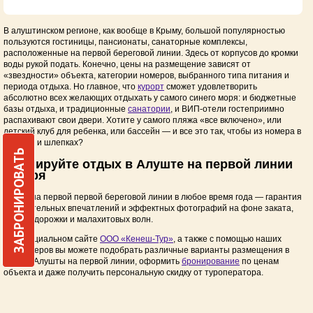
В алуштинском регионе, как вообще в Крыму, большой популярностью
пользуются гостиницы, пансионаты, санаторные комплексы,
расположенные на первой береговой линии. Здесь от корпусов до кромки
воды рукой подать. Конечно, цены на размещение зависят от
«звездности» объекта, категории номеров, выбранного типа питания и
периода отдыха. Но главное, что
курорт
сможет удовлетворить
абсолютно всех желающих отдыхать у самого синего моря: и бюджетные
базы отдыха, и традиционные
санатории
, и ВИП-отели гостеприимно
распахивают свои двери. Хотите у самого пляжа «все включено», или
детский клуб для ребенка, или бассейн — и все это так, чтобы из номера в
плавках и шлепках?
ЗАБРОНИРОВАТЬ
Бронируйте отдых в Алуште на первой линии
у моря
Отдых на первой первой береговой линии в любое время года — гарантия
замечательных впечатлений и эффектных фотографий на фоне заката,
лунной дорожки и малахитовых волн.
На официальном сайте
ООО «Кенеш-Тур»
, а также с помощью наших
менеджеров вы можете подобрать различные варианты размещения в
отелях Алушты на первой линии, оформить
бронирование
по ценам
объекта и даже получить персональную скидку от туроператора.