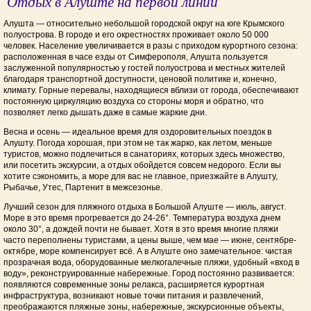
Отдых в Алуште на первой линии
Алушта — относительно небольшой городской округ на юге Крымского
полуострова. В городе и его окрестностях проживает около 50 000
человек. Население увеличивается в разы с приходом курортного сезона:
расположенная в часе езды от Симферополя, Алушта пользуется
заслуженной популярностью у гостей полуострова и местных жителей
благодаря транспортной доступности, ценовой политике и, конечно,
климату. Горные перевалы, находящиеся вблизи от города, обеспечивают
постоянную циркуляцию воздуха со стороны моря и обратно, что
позволяет легко дышать даже в самые жаркие дни.
Весна и осень — идеальное время для оздоровительных поездок в
Алушту. Погода хорошая, при этом не так жарко, как летом, меньше
туристов, можно подлечиться в санаториях, которых здесь множество,
или посетить экскурсии, а отдых обойдется совсем недорого. Если вы
хотите сэкономить, а море для вас не главное, приезжайте в Алушту,
Рыбачье, Утес, Партенит в межсезонье.
Лучш
ий
сезон
для
пляжного отдыха в Большой Алуште
—
июль, август.
Море в это время прогревается до 24-26°
. Температура
воздуха
днем
около 30°,
а
дожд
ей почти не бывает.
Хотя
в это время
многие
пляжи
часто
переполнен
ы
туристами,
а цены выше, чем мае — июне, сентябре-
октябре, море компенсирует всё. А в Алуште оно замечательное: чистая
прозрачная вода, оборудованные мелкогалечные пляжи, удобный «вход в
воду», реконструированные набережные. Город постоянно развивается:
появляются современные зоны релакса, расширяется курортная
инфраструктура, возникают новые точки питания и развлечений,
преображаются пляжные зоны, набережные, экскурсионные объекты,