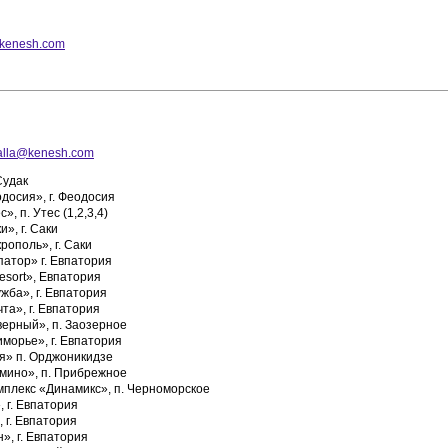
kenesh.com
alla@kenesh.com
Судак
досия», г. Феодосия
, п. Утес (1,2,3,4)
», г. Саки
ополь», г. Саки
атор» г. Евпатория
esort», Евпатория
жба», г. Евпатория
а», г. Евпатория
ерный», п. Заозерное
морье», г. Евпатория
я» п. Орджоникидзе
ино», п. Прибрежное
мплекс «Динамикс», п. Черноморское
 г. Евпатория
 г. Евпатория
», г. Евпатория