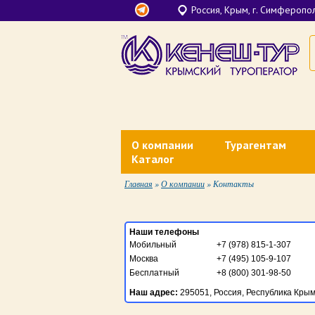
Россия, Крым, г. Симферополь
О компании
Турагентам
Каталог
Контакты
Документы для тура
Главная
»
О компании
»
Контакты
Лечение в Крыму
О нас
Агентское вознагра
Санатории Крыма у моря
Финансовые гарантии
Личный кабинет
Наши телефоны
Отели все включено в Крыму
Мобильный
+7 (978) 815-1-307
Наши партнеры
Вебинары Кенеш-Ту
Москва
+7 (495) 105-9-107
Недорогой отдых в Крыму у моря
Бесплатный
+8 (800) 301-98-50
Банковские реквизиты
Наш адрес:
295051, Россия, Республика Крым, 
Отели в Крыму на первой линии
Новости