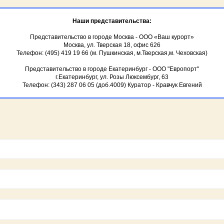
Отзывы об отдыхе в Крыму
СПА-отели Крыма
Наши представительства:
Отдых за счет работодателя
Большая Ялта
Представительство в городе Москва - ООО «Ваш курорт»
Москва, ул. Тверская 18, офис 626
Телефон: (495) 419 19 66 (м. Пушкинская, м.Тверская,м. Чеховская)
Документы
Большая Алушта
Представительство в городе Екатеринбург - ООО "Европорт"
Восточный Крым
г.Екатеринбург, ул. Розы Люксембург, 63
Телефон: (343) 287 06 05 (доб.4009) Куратор - Кравчук Евгений
Западный Крым
Отдых в Ялте на первой
Отдых в Алуште на перв
Отдых на первой берег
Отдых на первой линии 