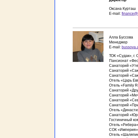
Директор
Оксана Курташ
E-mail:
finance@
Алла Буссова
Менеджер
E-mail:
bussova.
ТОК «Судак», г. 
Пансионат «Фео
Санаторий «Утес»
Санаторий «Саки
Санаторий «Сакр
Отель «Царь Евп
Отель «Family R
Санаторий «Дру
Санаторий «Мечт
Санаторий «Сев
Санаторий «При
Отель «Династи
Санаторий «Юрм
Гостиничный ко
Отель «Рибера»,
СОК «Империя»,
Отель «Шаляпин