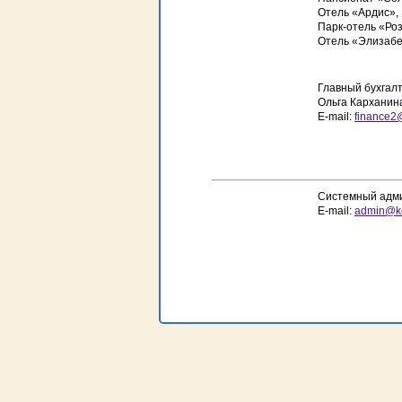
Отель «Ардис», 
Парк-отель «Роз
Отель «Элизабет
Главный бухгал
Ольга Карханин
E-mail:
finance2
Системный адм
E-mail:
admin@k