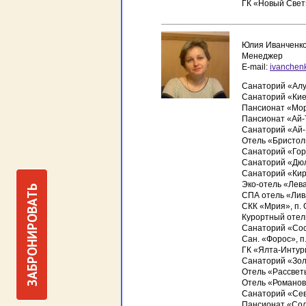
ГК «Новый Свет»
Юлия Иванченк
Менеджер
E-mail:
ivanche
Санаторий «Алу
Санаторий «Киев
Пансионат «Мор
Пансионат «Ай-Т
Санаторий «Ай-
Отель «Бристоль
Санаторий «Гор
Санаторий «Дюл
Санаторий «Кир
Эко-отель «Лева
ЗАБРОНИРОВАТЬ
СПА отель «Лив
СКК «Мрия», п.
Курортный отел
Санаторий «Сос
Сан. «Форос», п
ГК «Ялта-Интури
Санаторий «Золо
Отель «Рассветы
Отель «Романова
Санаторий «Севе
Пансионат «Сол