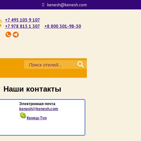
kenesh@kenesh.com
+7 495 105 9 107
+7 978 815 1 307
+8 800 301-98-50
му — где лучше остановиться
Наши контакты
атории
е
Электронная почта
kenesh@kenesh.com
ште у моря 2025
Кенеш-Тур
аке у моря 2025
рыму 2025