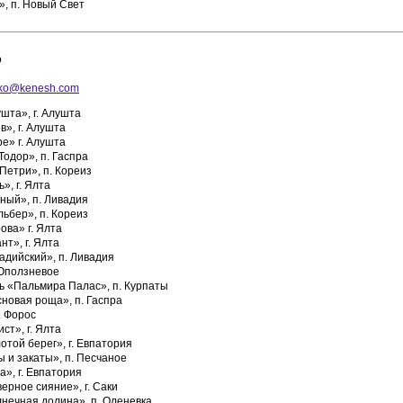
, п. Новый Свет
о
nko@kenesh.com
шта», г. Алушта
», г. Алушта
е» г. Алушта
одор», п. Гаспра
Петри», п. Кореиз
», г. Ялта
ный», п. Ливадия
ьбер», п. Кореиз
ова» г. Ялта
нт», г. Ялта
адийский», п. Ливадия
 Оползневое
ь «Пальмира Палас», п. Курпаты
новая роща», п. Гаспра
. Форос
ст», г. Ялта
той берег», г. Евпатория
 и закаты», п. Песчаное
», г. Евпатория
рное сияние», г. Саки
нечная долина», п. Оленевка