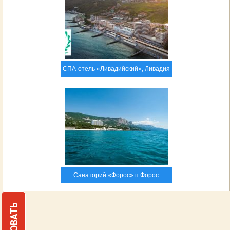
СПА-отель «Ливадийский», Ливадия
Санаторий «Форос» п.Форос