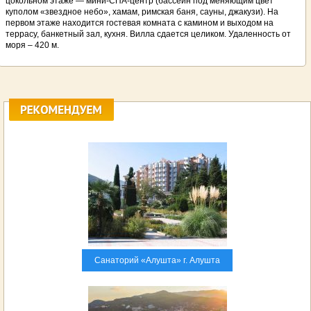
цокольном этаже — мини-СПА-центр (бассейн под меняющим цвет
куполом «звездное небо», хамам, римская баня, сауны, джакузи). На
первом этаже находится гостевая комната с камином и выходом на
террасу, банкетный зал, кухня. Вилла сдается целиком. Удаленность от
моря – 420 м.
Санаторий «Алушта» г. Алушта