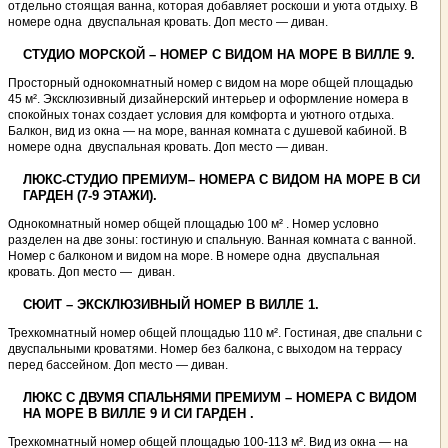
отдельно стоящая ванна, которая добавляет роскоши и уюта отдыху. В
номере одна двуспальная кровать. Доп место — диван.
СТУДИО МОРСКОЙ – НОМЕР С ВИДОМ НА МОРЕ В ВИЛЛЕ 9.
Просторный однокомнатный номер с видом на море общей площадью
45 м². Эксклюзивный дизайнерский интерьер и оформление номера в
спокойных тонах создает условия для комфорта и уютного отдыха.
Балкон, вид из окна — на море, ванная комната с душевой кабиной. В
номере одна двуспальная кровать. Доп место — диван.
ЛЮКС-СТУДИО ПРЕМИУМ– НОМЕРА С ВИДОМ НА МОРЕ В СИ
ГАРДЕН (7-9 ЭТАЖИ).
Однокомнатный номер общей площадью 100 м² . Номер условно
разделен на две зоны: гостиную и спальную. Ванная комната с ванной.
Номер с балконом и видом на море. В номере одна двуспальная
кровать. Доп место — диван.
СЮИТ – ЭКСКЛЮЗИВНЫЙ НОМЕР В ВИЛЛЕ 1.
Трехкомнатный номер общей площадью 110 м². Гостиная, две спальни с
двуспальными кроватями. Номер без балкона, с выходом на террасу
перед бассейном. Доп место — диван.
ЛЮКС С ДВУМЯ СПАЛЬНЯМИ ПРЕМИУМ – НОМЕРА С ВИДОМ
НА МОРЕ В ВИЛЛЕ 9 И СИ ГАРДЕН .
Трехкомнатный номер общей площадью 100-113 м². Вид из окна — на