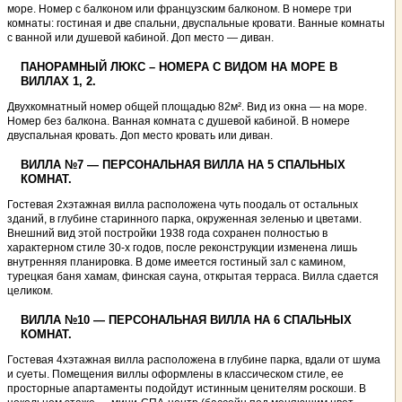
море. Номер с балконом или французским балконом. В номере три
комнаты: гостиная и две спальни, двуспальные кровати. Ванные комнаты
с ванной или душевой кабиной. Доп место — диван.
ПАНОРАМНЫЙ ЛЮКС – НОМЕРА С ВИДОМ НА МОРЕ В
ВИЛЛАХ 1, 2.
Двухкомнатный номер общей площадью 82м². Вид из окна — на море.
Номер без балкона. Ванная комната с душевой кабиной. В номере
двуспальная кровать. Доп место кровать или диван.
ВИЛЛА №7 — ПЕРСОНАЛЬНАЯ ВИЛЛА НА 5 СПАЛЬНЫХ
КОМНАТ.
Гостевая 2хэтажная вилла расположена чуть поодаль от остальных
зданий, в глубине старинного парка, окруженная зеленью и цветами.
Внешний вид этой постройки 1938 года сохранен полностью в
характерном стиле 30-х годов, после реконструкции изменена лишь
внутренняя планировка. В доме имеется гостиный зал с камином,
турецкая баня хамам, финская сауна, открытая терраса. Вилла сдается
целиком.
ВИЛЛА №10 — ПЕРСОНАЛЬНАЯ ВИЛЛА НА 6 СПАЛЬНЫХ
КОМНАТ.
Гостевая 4хэтажная вилла расположена в глубине парка, вдали от шума
и суеты. Помещения виллы оформлены в классическом стиле, ее
просторные апартаменты подойдут истинным ценителям роскоши. В