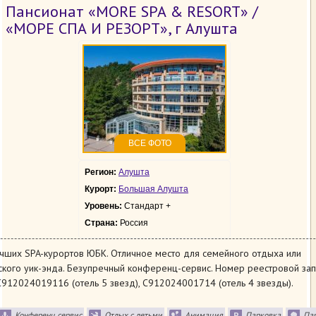
Пансионат «MORE SPA & RESORT» /
«МОРЕ СПА И РЕЗОРТ», г Алушта
ВСЕ ФОТО
Регион:
Алушта
Курорт:
Большая Алушта
Уровень:
Стандарт +
Страна:
Россия
чших SPA-курортов ЮБК. Отличное место для семейного отдыха или
кого уик-энда. Безупречный конференц-сервис. Номер реестровой зап
912024019116 (отель 5 звезд), С912024001714 (отель 4 звезды).
Конференц сервис
Отдых с детьми
Анимация
Парковка
Па