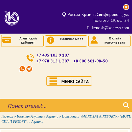
Россия, Крым, г. Симферополь, ул.
Толстого, 19, оф. 24
kenesh@kenesh.com
Агентский
Онлайн
Наличие мест
кабинет
консультант
+7 495 105 9 107
+7 978 815 1 307
+8 800 301-98-50
МЕНЮ САЙТА
Главная
»
Большая Алушта
»
Алушта
»
Пансионат «MORE SPA & RESORT» / "МОРЕ
СПА И РЕЗОРТ", г Алушта