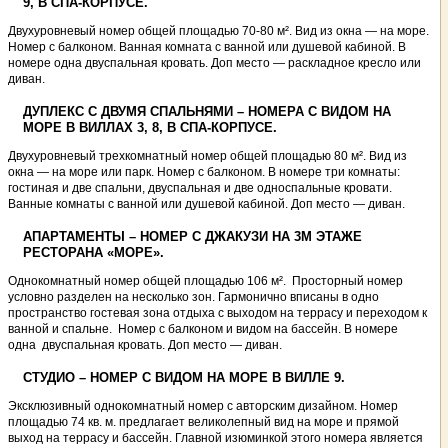
9, В СПА-КОРПУСЕ.
Двухуровневый номер общей площадью 70-80 м². Вид из окна — на море.
Номер с балконом. Ванная комната с ванной или душевой кабиной. В
номере одна двуспальная кровать. Доп место — раскладное кресло или
диван.
ДУПЛЕКС С ДВУМЯ СПАЛЬНЯМИ – НОМЕРА С ВИДОМ НА
МОРЕ В ВИЛЛАХ 3, 8, В СПА-КОРПУСЕ.
Двухуровневый трехкомнатный номер общей площадью 80 м². Вид из
окна — на море или парк. Номер с балконом. В номере три комнаты:
гостиная и две спальни, двуспальная и две односпальные кровати.
Ванные комнаты с ванной или душевой кабиной. Доп место — диван.
АПАРТАМЕНТЫ – НОМЕР С ДЖАКУЗИ НА 3М ЭТАЖЕ
РЕСТОРАНА «МОРЕ».
Однокомнатный номер общей площадью 106 м². Просторный номер
условно разделен на несколько зон. Гармонично вписаны в одно
пространство гостевая зона отдыха с выходом на террасу и переходом к
ванной и спальне. Номер с балконом и видом на бассейн. В номере
одна двуспальная кровать. Доп место — диван.
СТУДИО – НОМЕР С ВИДОМ НА МОРЕ В ВИЛЛЕ 9.
Эксклюзивный однокомнатный номер с авторским дизайном. Номер
площадью 74 кв. м. предлагает великолепный вид на море и прямой
выход на террасу и бассейн. Главной изюминкой этого номера является