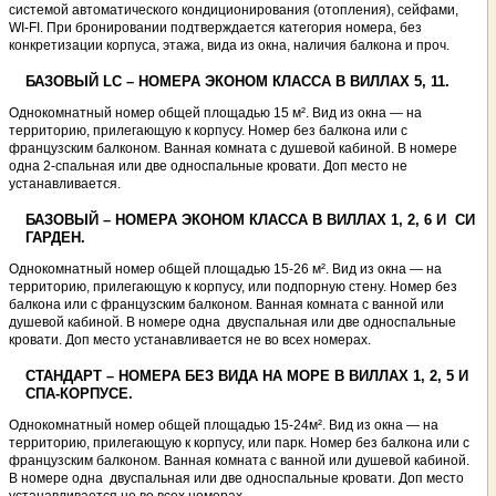
системой автоматического кондиционирования (отопления), сейфами,
WI-FI. При бронировании подтверждается категория номера, без
конкретизации корпуса, этажа, вида из окна, наличия балкона и проч.
БАЗОВЫЙ LC – НОМЕРА ЭКОНОМ КЛАССА В ВИЛЛАХ 5, 11.
Однокомнатный номер общей площадью 15 м². Вид из окна — на
территорию, прилегающую к корпусу. Номер без балкона или с
французским балконом. Ванная комната с душевой кабиной. В номере
одна 2-спальная или две односпальные кровати. Доп место не
устанавливается.
БАЗОВЫЙ – НОМЕРА ЭКОНОМ КЛАССА В ВИЛЛАХ 1, 2, 6 И СИ
ГАРДЕН.
Однокомнатный номер общей площадью 15-26 м². Вид из окна — на
территорию, прилегающую к корпусу, или подпорную стену. Номер без
балкона или с французским балконом. Ванная комната с ванной или
душевой кабиной. В номере одна двуспальная или две односпальные
кровати. Доп место устанавливается не во всех номерах.
СТАНДАРТ – НОМЕРА БЕЗ ВИДА НА МОРЕ В ВИЛЛАХ 1, 2, 5 И
СПА-КОРПУСЕ.
Однокомнатный номер общей площадью 15-24м². Вид из окна — на
территорию, прилегающую к корпусу, или парк. Номер без балкона или с
французским балконом. Ванная комната с ванной или душевой кабиной.
В номере одна двуспальная или две односпальные кровати. Доп место