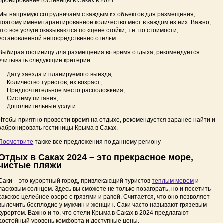
бронирование гостиницы в Саках в 2024.
Мы напрямую сотрудничаем с каждым из объектов для размещения,
поэтому имеем гарантированное количество мест в каждом из них. Важно,
что все услуги оказываются по «цене стойки, т.е. по стоимости,
установленной непосредственно отелем.
Выбирая гостиницу для размещения во время отдыха, рекомендуется
учитывать следующие критерии:
Дату заезда и планируемого выезда;
Количество туристов, их возраст;
Предпочтительное место расположения;
Систему питания;
Дополнительные услуги.
Чтобы приятно провести время на отдыхе, рекомендуется заранее найти и
забронировать гостиницы
Крыма в Саках
.
Посмотрите
также все предложения по данному региону
Отдых в Саках 2024 – это прекрасное море,
чистые пляжи
Саки – это курортный город, привлекающий туристов
теплым морем
и
ласковым солнцем. Здесь вы сможете не только позагорать, но и посетить
сакское целебное озеро с грязями и рапой. Считается, что оно позволяет
вылечить бесплодие у мужчин и женщин. Саки часто называют грязевым
курортом.
Важно и то, что отели Крыма в Саках в 2024 предлагают
достойный уровень комфорта и доступные цены.