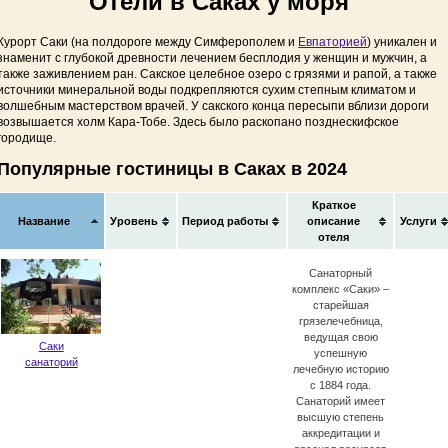
Отели в Саках у моря
Курорт Саки (на полдороге между Симферополем и
Евпаторией
) уникален и
знаменит с глубокой древности лечением бесплодия у женщин и мужчин, а
также заживлением ран. Сакское целебное озеро с грязями и рапой, а также
источники минеральной воды подкрепляются сухим степным климатом и
волшебным мастерством врачей. У сакского конца пересыпи вблизи дороги
возвышается холм Кара-Тобе. Здесь было раскопано позднескифское
городище.
Популярные гостиницы в Саках в 2024
Краткое
Название
Уровень
Период работы
описание
Услуги
отеля
Санаторный
комплекс «Саки» –
старейшая
грязелечебница,
ведущая свою
Саки
успешную
санаторий
лечебную историю
с 1884 года.
Санаторий имеет
высшую степень
аккредитации и