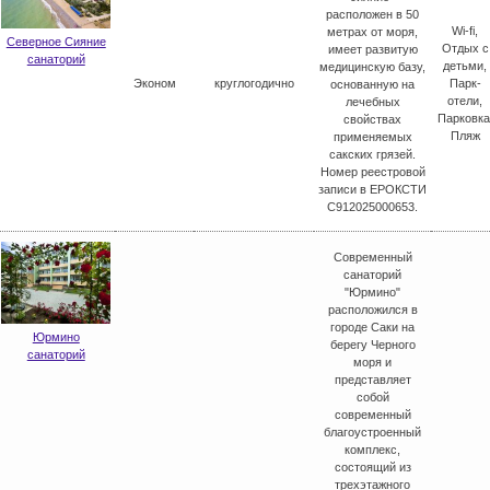
расположен в 50
Wi-fi,
метрах от моря,
Северное Сияние
Отдых с
имеет развитую
санаторий
детьми,
медицинскую базу,
Эконом
круглогодично
Парк-
основанную на
отели,
лечебных
Парковка
свойствах
Пляж
применяемых
сакских грязей.
Номер реестровой
записи в ЕРОКСТИ
С912025000653.
Современный
санаторий
"Юрмино"
расположился в
городе Саки на
Юрмино
берегу Черного
санаторий
моря и
представляет
собой
современный
благоустроенный
комплекс,
состоящий из
трехэтажного