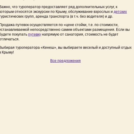
Важно, что туроператор предоставляет ряд дополнительных услуг, к
которым относятся экскурсии по Крыму, обслуживание взрослых и
детских
туристических групп, аренда транспорта (в т.ч. без водителя) и др.
Продажа путевок осуществляется по «цене стойки, т.е. по стоимости,
устанавливаемой непосредственно самим объектами размещения. Если вы
будете покупать
путевку
напрямую от санатория, стоимость не будет
отличаться.
Выбирая туроператора «Кенеш», вы выбираете веселый и доступный отдых
в Крыму!
Все предложения