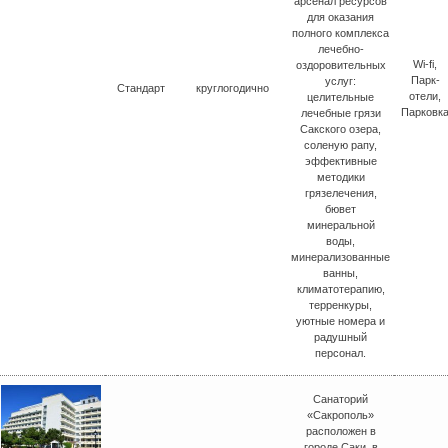
арсенал ресурсов
для оказания
полного комплекса
лечебно-
Wi-fi,
оздоровительных
Парк-
услуг:
Стандарт
круглогодично
отели,
целительные
Парковк
лечебные грязи
Сакского озера,
соленую рапу,
эффективные
методики
грязелечения,
бювет
минеральной
воды,
минерализованные
ванны,
климатотерапию,
терренкуры,
уютные номера и
радушный
персонал.
Санаторий
«Сакрополь»
расположен в
городе Саки, в