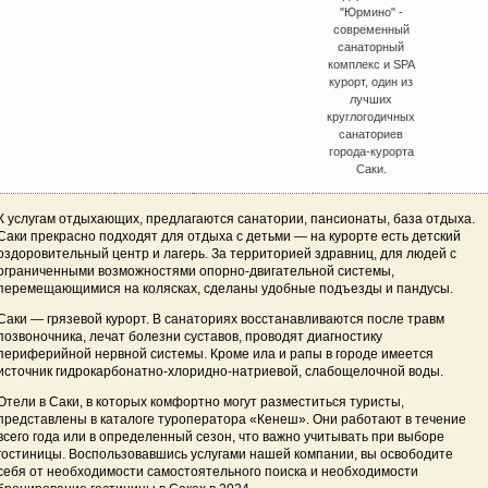
"Юрмино" -
современный
санаторный
комплекс и SPA
курорт, один из
лучших
круглогодичных
санаториев
города-курорта
Саки.
К услугам отдыхающих, предлагаются санатории, пансионаты, база отдыха.
Саки прекрасно подходят для отдыха с детьми — на курорте есть детский
оздоровительный центр и лагерь. За территорией здравниц, для людей с
ограниченными возможностями опорно-двигательной системы,
перемещающимися на колясках, сделаны удобные подъезды и пандусы.
Саки — грязевой курорт. В санаториях восстанавливаются после травм
позвоночника, лечат болезни суставов, проводят диагностику
периферийной нервной системы. Кроме ила и рапы в городе имеется
источник гидрокарбонатно-хлоридно-натриевой, слабощелочной воды.
Отели в Саки, в которых комфортно могут разместиться туристы,
представлены в каталоге туроператора «Кенеш». Они работают в течение
всего года или в определенный сезон, что важно учитывать при выборе
гостиницы. Воспользовавшись услугами нашей компании, вы освободите
себя от необходимости самостоятельного поиска и
необходимости