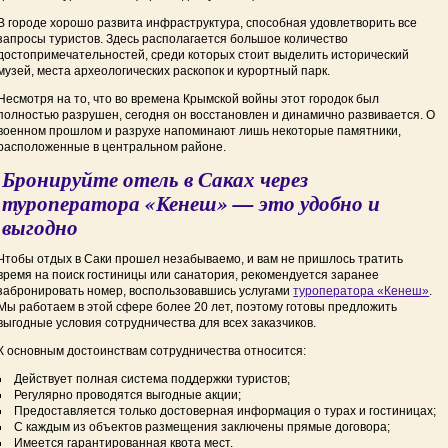
В городе хорошо развита инфраструктура, способная удовлетворить все
запросы туристов. Здесь располагается большое количество
достопримечательностей, среди которых стоит выделить исторический
музей, места археологических раскопок и курортный парк.
Несмотря на то, что во времена Крымской войны этот городок был
полностью разрушен, сегодня он восстановлен и динамично развивается. О
военном прошлом и разрухе напоминают лишь некоторые памятники,
расположенные в центральном районе.
Бронируйте отель в Саках через
туроператора «Кенеш» — это удобно и
выгодно
Чтобы отдых в Саки прошел незабываемо, и вам не пришлось тратить
время на поиск гостиницы или санатория, рекомендуется заранее
забронировать номер, воспользовавшись услугами
туроператора «Кенеш»
.
Мы работаем в этой сфере более 20 лет, поэтому готовы предложить
выгодные условия сотрудничества для всех заказчиков.
К основным достоинствам сотрудничества относится:
Действует полная система поддержки туристов;
Регулярно проводятся выгодные акции;
Предоставляется только достоверная информация о турах и гостиницах;
С каждым из объектов размещения заключены прямые договора;
Имеется гарантированная квота мест.