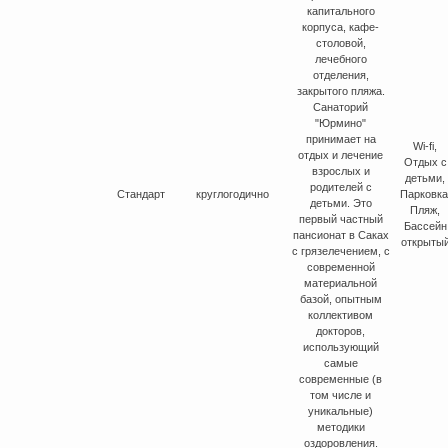
капитального
корпуса, кафе-
столовой,
лечебного
отделения,
закрытого пляжа.
Санаторий
"Юрмино"
принимает на
Wi-fi,
отдых и лечение
Отдых с
взрослых и
детьми,
родителей с
Стандарт
круглогодично
Парковка
детьми. Это
Пляж,
первый частный
Бассейн
пансионат в Саках
открыты
с грязелечением, с
современной
материальной
базой, опытным
коллективом
докторов,
использующий
самые
современные (в
том числе и
уникальные)
методики
оздоровления.