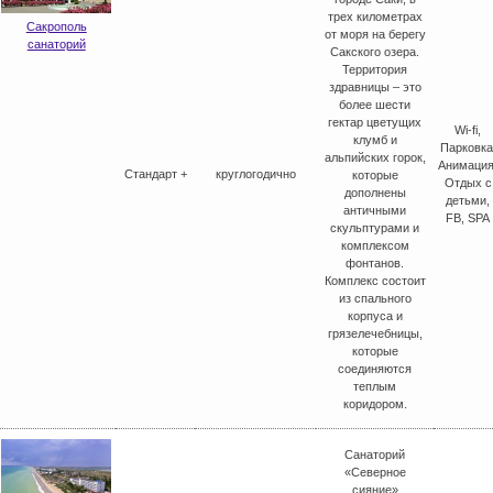
трех километрах
Сакрополь
от моря на берегу
санаторий
Сакского озера.
Территория
здравницы – это
более шести
гектар цветущих
Wi-fi,
клумб и
Парковка
альпийских горок,
Анимация
Стандарт +
круглогодично
которые
Отдых с
дополнены
детьми,
античными
FB, SPA
скульптурами и
комплексом
фонтанов.
Комплекс состоит
из спального
корпуса и
грязелечебницы,
которые
соединяются
теплым
коридором.
Санаторий
«Северное
сияние»