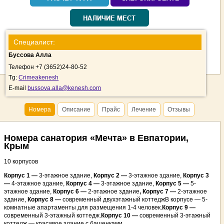
Специалист:
Буссова Алла
Телефон +7 (3652)24-80-52
Tg:
Crimeakenesh
E-mail
bussova.alla@kenesh.com
Номера
Описание
Прайс
Лечение
Отзывы
Номера санатория «Мечта» в Евпатории,
Крым
10 корпусов
Корпус 1 —
3-этажное здание,
Корпус 2 —
3-этажное здание,
Корпус 3
—
4-этажное здание,
Корпус 4 —
3-этажное здание,
Корпус 5 —
5-
этажное здание,
Корпус 6 —
2-этажное здание
, Корпус 7 —
2-этажное
здание,
Корпус 8 —
современный двухэтажный коттеджВ корпусе — 5-
комнатные апартаменты для размещения 1-4 человек.
Корпус 9 —
современный 3-этажный коттедж.
Корпус 10 —
современный 3-этажный
коттедж — красивое здание с башенками.