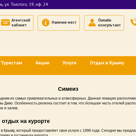
, ул. Толстого, 19, оф. 24
Агентский
Онлайн
Наличие мест
кабинет
консультант
Туристам
Акции
Услуги
Отдых в Крыму
гентов
Оплата картами платежной системы МИР (эквайринг)
Транспортное обслуживание
Недорогой отдых в Кры
ждение
Оплата через «СБП» (QR-код)
Комбинированное страхование
Недорогой отдых в Евп
Симеиз
Как добраться в Крым
Размещение спортивных групп
Недорогой отдых в Ялт
 одним из самых привлекательных и атмосферных. Данная локация располож
ы Диво. Особенность региона состоит в том, что большая часть отелей распо
е и залив.
р
Поездом в Крым
Деловой туризм в Крыму
Недорогой отдых в Алу
отдых на курорте
В Крым на машине
Недорогой отдых в Суд
в Крыму, который предоставляет свои услуги с 1996 года. Сегодня мы предл
Где отдохнуть в Крыму
Отдых с животными в К
риях и гостиницах курорта.