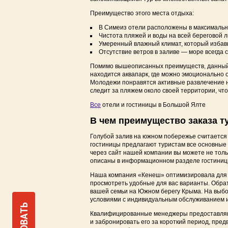
Отдых в Крыму с детьми на море
Преимущество этого места отдыха:
Отдых с животными в Крыму 2025
В Симеиз отели расположены в максимальной
Чистота пляжей и воды на всей береговой л
Умеренный влажный климат, который избави
Отсутствие ветров в заливе — море всегда 
Помимо вышеописанных преимуществ, данный к
находится аквапарк, где можно эмоционально 
Молодежи понравятся активные развлечение на
следит за пляжем около своей территории, чт
Все
отели и гостиницы в Большой Ялте
В чем преимущество заказа т
Голубой залив на южном побережье считается о
гостиницы предлагают туристам все основные 
через сайт нашей компании вы можете не толь
описаны в информационном разделе гостиницы
Наша компания «Кенеш» оптимизировала для ва
просмотреть удобные для вас варианты. Обрат
вашей семьи на Южном берегу Крыма. На выбо
условиями с индивидуальным обслуживанием и
Квалифицированные менеджеры предоставляют
и забронировать его за короткий период, пре