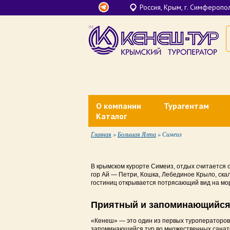
Россия, Крым, г. Симферополь
О компании
Турагентам
Каталог
Контакты
Документы для тура
Главная
»
Большая Ялта
»
Симеиз
Лечение в Крыму
О нас
Агентское вознагра
Санатории Крыма у моря
Финансовые гарантии
Личный кабинет
В крымском курорте Симеиз, отдых считается
гор Ай — Петри, Кошка, Лебединое Крыло, скал
Отели все включено в Крыму
гостиниц открывается потрясающий вид на мор
Наши партнеры
Вебинары Кенеш-Ту
Недорогой отдых в Крыму у моря
Приятный и запоминающийся 
Банковские реквизиты
Отели в Крыму на первой линии
«Кенеш» — это один из первых туроператоров 
Новости
запоминающийся тур во множественных санато