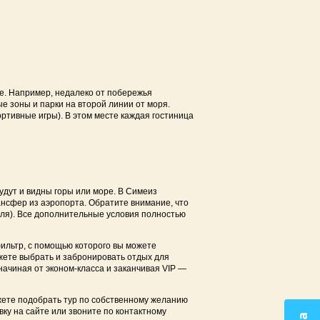
е. Например, недалеко от побережья
е зоны и парки на второй линии от моря.
ртивные игры). В этом месте каждая гостиница
 линии у моря
ой линии
удут и видны горы или море. В Симеиз
ансфер из аэропорта. Обратите внимание, что
еля). Все дополнительные условия полностью
овой линии в Судаке
в Евпатории
ильтр, с помощью которого вы можете
ожете выбрать и забронировать отдых для
чиная от эконом-класса и заканчивая VIP —
ете подобрать тур по собственному желанию
ку на сайте или звоните по контактному