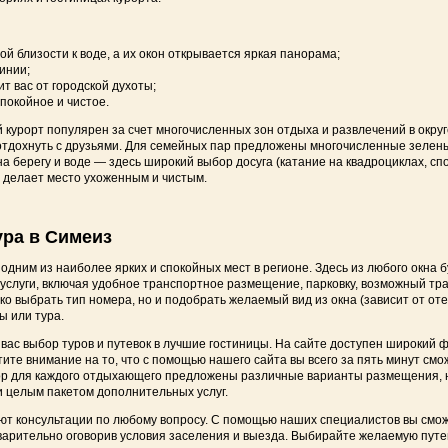
Отзывы об отдыхе в Крыму
СПА-отели Крыма
 близости к воде, а их окон открывается яркая панорама;
Отдых за счет работодателя
Большая Ялта
инии;
т вас от городской духоты;
спокойное и чистое.
Документы
Большая Алушта
урорт популярен за счет многочисленных зон отдыха и развлечений в округ
отдохнуть с друзьями. Для семейных пар предложены многочисленные зелены
Восточный Крым
 берегу и воде — здесь широкий выбор досуга (катание на квадроциклах, спо
о делает место ухоженным и чистым.
Западный Крым
Отдых в Ялте на первой
ура в Симеиз
Отдых в Алуште на перв
дним из наиболее ярких и спокойных мест в регионе. Здесь из любого окна б
услуги, включая удобное транспортное размещение, парковку, возможный тр
ко выбрать тип номера, но и подобрать желаемый вид из окна (зависит от от
Отдых на первой берег
 или тура.
Отдых на первой линии 
с выбор туров и путевок в лучшие гостиницы. На сайте доступен широкий ф
ите внимание на то, что с помощью нашего сайта вы всего за пять минут см
р для каждого отдыхающего предложены различные варианты размещения, на
 целым пакетом дополнительных услуг.
 консультации по любому вопросу. С помощью наших специалистов вы смож
дварительно оговорив условия заселения и выезда. Выбирайте желаемую путев