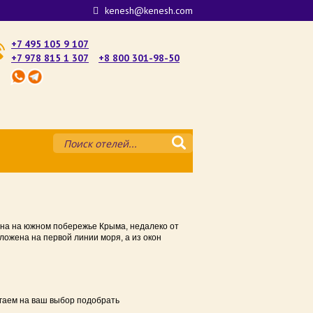
kenesh@kenesh.com
+7 495 105 9 107
+7 978 815 1 307
+8 800 301-98-50
му — где лучше остановиться
атории
е
ена на южном побережье Крыма, недалеко от
ложена на первой линии моря, а из окон
ште у моря 2025
аке у моря 2025
агаем на ваш выбор подобрать
рыму 2025