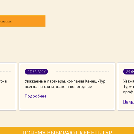
в марте
27.12.2024
25.0
t» и
Уважаемые партнеры, компания Кенеш-Тур
Уважа
всегда на связи, даже в новогодние
Тур» 
проф
Подробнее
Подр
ПОЧЕМУ ВЫБИРАЮТ КЕНЕШ-ТУР