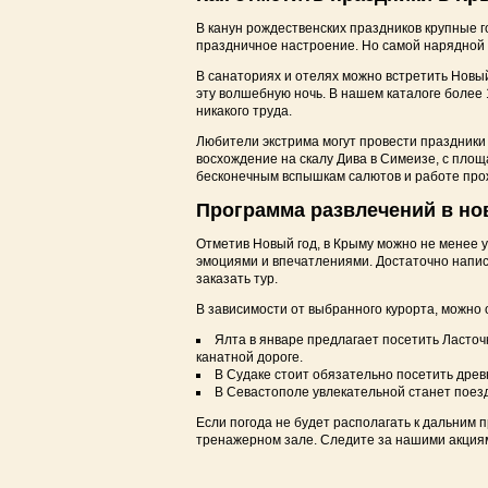
Отдых в Крыму с детьми на море
В канун рождественских праздников крупные 
праздничное настроение. Но самой нарядной 
Отдых с животными в Крыму 2025
В санаториях и отелях можно встретить Новый
эту волшебную ночь. В нашем каталоге более
никакого труда.
Любители экстрима могут провести праздники
восхождение на скалу Дива в Симеизе, с пло
бесконечным вспышкам салютов и работе про
Программа развлечений в но
Отметив Новый год, в Крыму можно не менее 
эмоциями и впечатлениями. Достаточно напис
заказать тур.
В зависимости от выбранного курорта, можно 
Ялта в январе предлагает посетить Ласточ
канатной дороге.
В Судаке стоит обязательно посетить древ
В Севастополе увлекательной станет поез
Если погода не будет располагать к дальним п
тренажерном зале. Следите за нашими акциям