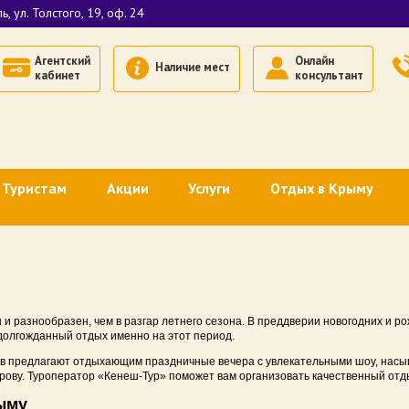
, ул. Толстого, 19, оф. 24
Агентский
Онлайн
Наличие мест
кабинет
консультант
Туристам
Акции
Услуги
Отдых в Крыму
гентов
Оплата картами платежной системы МИР (эквайринг)
Транспортное обслуживание
Недорогой отдых в Кры
ждение
Оплата через «СБП» (QR-код)
Комбинированное страхование
Недорогой отдых в Евп
Как добраться в Крым
Размещение спортивных групп
Недорогой отдых в Ялт
 и разнообразен, чем в разгар летнего сезона. В преддверии новогодних и 
р
Поездом в Крым
Деловой туризм в Крыму
Недорогой отдых в Алу
долгожданный отдых именно на этот период.
ов предлагают отдыхающим праздничные вечера с увлекательными шоу, нас
В Крым на машине
Недорогой отдых в Суд
ову. Туроператор «Кенеш-Тур» поможет вам организовать качественный отды
Где отдохнуть в Крыму
Отдых с животными в К
рыму