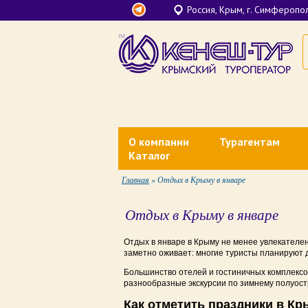
Россия, Крым, г. Симферополь
О компании
Турагентам
Каталог
Контакты
Документы для тура
Главная
»
Отдых в Крыму в январе
Лечение в Крыму
О нас
Агентское вознагра
Санатории Крыма у моря
Отдых в Крыму в январе
Финансовые гарантии
Личный кабинет
Отели все включено в Крыму
Отдых в январе в Крыму не менее увлекателен
Наши партнеры
Вебинары Кенеш-Ту
заметно оживает: многие туристы планируют 
Недорогой отдых в Крыму у моря
Большинство отелей и гостиничных комплекс
Банковские реквизиты
разнообразные экскурсии по зимнему полуостр
Отели в Крыму на первой линии
Новости
Как отметить праздники в К