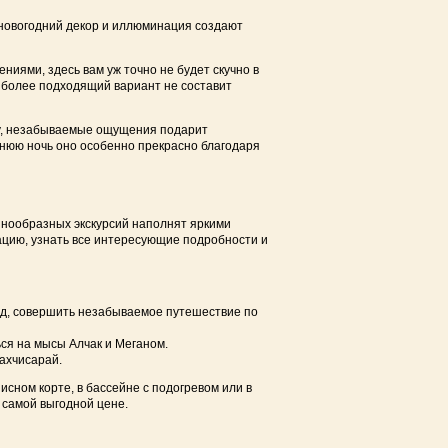
 новогодний декор и иллюминация создают
иями, здесь вам уж точно не будет скучно в
иболее подходящий вариант не составит
еру, незабываемые ощущения подарит
днюю ночь оно особенно прекрасно благодаря
знообразных экскурсий наполнят яркими
 линии у моря
ацию, узнать все интересующие подробности и
ой линии
овой линии в Судаке
сад, совершить незабываемое путешествие по
в Евпатории
ся на мысы Алчак и Меганом.
ахчисарай.
исном корте, в бассейне с подогревом или в
 самой выгодной цене.