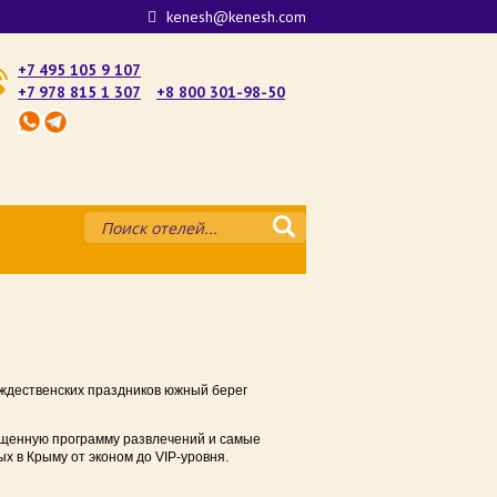
kenesh@kenesh.com
+7 495 105 9 107
+7 978 815 1 307
+8 800 301-98-50
му — где лучше остановиться
атории
е
рождественских праздников южный берег
ште у моря 2025
ыщенную программу развлечений и самые
аке у моря 2025
х в Крыму от эконом до VIP-уровня.
рыму 2025