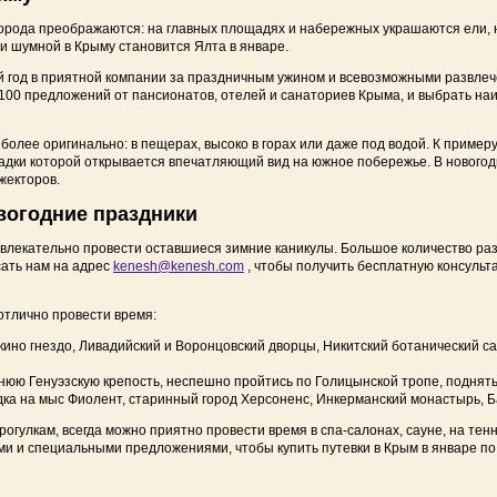
города преображаются: на главных площадях и набережных украшаются ели,
Отзывы об отдыхе в Крыму
СПА-отели Крыма
и шумной в Крыму становится Ялта в январе.
Отдых за счет работодателя
Большая Ялта
 год в приятной компании за праздничным ужином и всевозможными развлечен
 100 предложений от пансионатов, отелей и санаториев Крыма, и выбрать на
Документы
Большая Алушта
 более оригинально: в пещерах, высоко в горах или даже под водой. К прим
щадки которой открывается впечатляющий вид на южное побережье. В нового
Восточный Крым
жекторов.
Западный Крым
вогодние праздники
увлекательно провести оставшиеся зимние каникулы. Большое количество ра
Отдых в Ялте на первой
ать нам на адрес
kenesh@kenesh.com
, чтобы получить бесплатную консульт
Отдых в Алуште на перв
отлично провести время:
Отдых на первой берег
кино гнездо, Ливадийский и Воронцовский дворцы, Никитский ботанический 
Отдых на первой линии 
нюю Генуэзскую крепость, неспешно пройтись по Голицынской тропе, поднять
дка на мыс Фиолент, старинный город Херсоненс, Инкерманский монастырь, Б
рогулкам, всегда можно приятно провести время в спа-салонах, сауне, на тенн
и и специальными предложениями, чтобы купить путевки в Крым в январе по